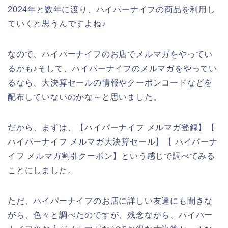
2024年と数年に渡り、ハイパーナイフの商品を利用し
ていくと思うんですよね♪
なので、ハイパーナイフのお店でメルマガをやってい
るかも♪そして、ハイパーナイフのメルマガをやってい
るなら、大決算セールの情報やクーポンコードなどを
配布していないのかな～と思いました。
だから、まずは、【ハイパーナイフ メルマガ登録】【
ハイパーナイフ メルマガ大決算セール】【 ハイパーナ
イフ メルマガ割引クーポン】という感じで調べてみる
ことにしました。
ただ、ハイパーナイフのお店に詳しい友達にも聞きな
がら、色々と調べたのですが、残念ながら、ハイパー