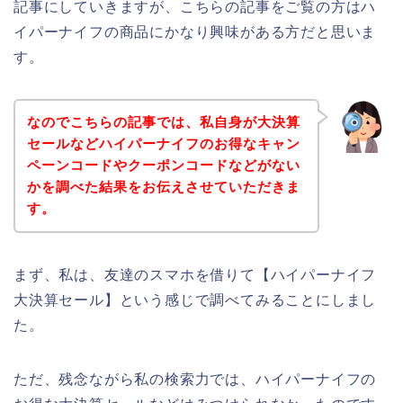
記事にしていきますが、こちらの記事をご覧の方はハ
イパーナイフの商品にかなり興味がある方だと思いま
す。
なのでこちらの記事では、私自身が大決算
セールなどハイパーナイフのお得なキャン
ペーンコードやクーポンコードなどがない
かを調べた結果をお伝えさせていただきま
す。
まず、私は、友達のスマホを借りて【ハイパーナイフ
大決算セール】という感じで調べてみることにしまし
た。
ただ、残念ながら私の検索力では、ハイパーナイフの