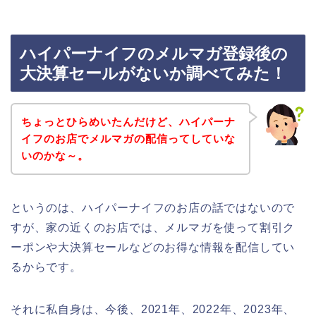
ハイパーナイフのメルマガ登録後の
大決算セールがないか調べてみた！
ちょっとひらめいたんだけど、ハイパーナ
イフのお店でメルマガの配信ってしていな
いのかな～。
というのは、ハイパーナイフのお店の話ではないので
すが、家の近くのお店では、メルマガを使って割引ク
ーポンや大決算セールなどのお得な情報を配信してい
るからです。
それに私自身は、今後、2021年、2022年、2023年、