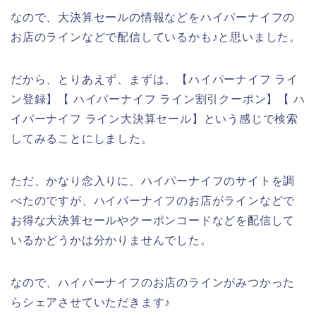
なので、大決算セールの情報などをハイパーナイフの
お店のラインなどで配信しているかも♪と思いました。
だから、とりあえず、まずは、【ハイパーナイフ ライ
ン登録】【 ハイパーナイフ ライン割引クーポン】【 ハ
イパーナイフ ライン大決算セール】という感じで検索
してみることにしました。
ただ、かなり念入りに、ハイパーナイフのサイトを調
べたのですが、ハイパーナイフのお店がラインなどで
お得な大決算セールやクーポンコードなどを配信して
いるかどうかは分かりませんでした。
なので、ハイパーナイフのお店のラインがみつかった
らシェアさせていただきます♪