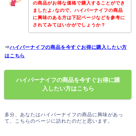
の商品がお得な価格で購入することができ
ましたよ♪なので、ハイパーナイフの商品
に興味のある方は下記ページなどを参考に
されてみてはいかがでしょうか？
⇒
ハイパーナイフの商品を今すぐお得に購入したい方
はこちら
ハイパーナイフの商品を今すぐお得に購
入したい方はこちら
多分、あなたはハイパーナイフの商品に興味があっ
て、こちらのページに訪れたのだと思います。