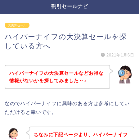
割引セールナビ
大決算セール
ハイパーナイフの大決算セールを探
している方へ
2021年1月6日
ハイパーナイフの大決算セールなどお得な
情報がないかを探してみました～♪
なのでハイパーナイフに興味のある方は参考にしてい
ただけると幸いです。
ちなみに下記ページより、ハイパーナイフ