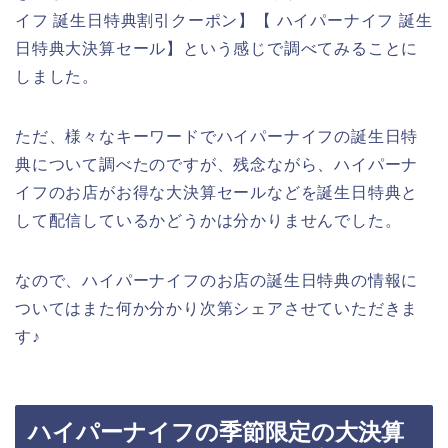
イフ 誕生日特典割引クーポン】【 ハイパーナイフ 誕生
日特典大決算セール】という感じで調べてみることに
しました。
ただ、様々なキーワードでハイパーナイフの誕生日特
典について調べたのですが、残念ながら、ハイパーナ
イフのお店がお得な大決算セールなどを誕生日特典と
して配信しているかどうかは分かりませんでした。
なので、ハイパーナイフのお店の誕生日特典の情報に
ついてはまた何か分かり次第シェアさせていただきま
す♪
ハイパーナイフの季節限定の大決算