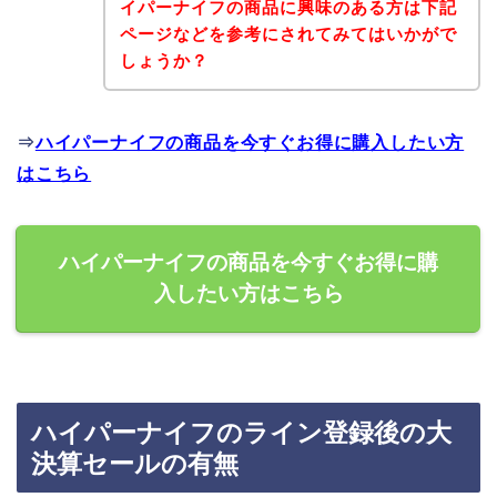
イパーナイフの商品に興味のある方は下記
ページなどを参考にされてみてはいかがで
しょうか？
⇒
ハイパーナイフの商品を今すぐお得に購入したい方
はこちら
ハイパーナイフの商品を今すぐお得に購
入したい方はこちら
ハイパーナイフのライン登録後の大
決算セールの有無