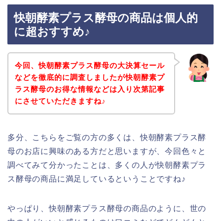
快朝酵素プラス酵母の商品は個人的
に超おすすめ♪
今回、快朝酵素プラス酵母の大決算セール
などを徹底的に調査しましたが快朝酵素プ
ラス酵母のお得な情報などは入り次第記事
にさせていただきますね♪
多分、こちらをご覧の方の多くは、快朝酵素プラス酵
母のお店に興味のある方だと思いますが、今回色々と
調べてみて分かったことは、多くの人が快朝酵素プラ
ス酵母の商品に満足しているということですね♪
やっぱり、快朝酵素プラス酵母の商品のように、世の