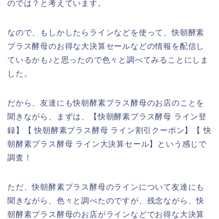
のでは？と考えています。
なので、もしかしたらラインなどを使って、快朝酵素
プラス酵母のお得な大決算セールなどの情報を配信し
ているかも♪と思ったので色々と調べてみることにしま
した。
だから、友達にも快朝酵素プラス酵母のお店のことを
聞きながら、まずは、【快朝酵素プラス酵母 ライン登
録】【 快朝酵素プラス酵母 ライン割引クーポン】【 快
朝酵素プラス酵母 ライン大決算セール】という感じで
調査！
ただ、快朝酵素プラス酵母のラインについて友達にも
聞きながら、色々と調べたのですが、残念ながら、快
朝酵素プラス酵母のお店がラインなどでお得な大決算