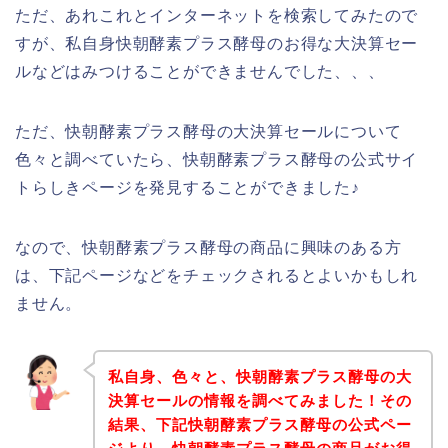
ただ、あれこれとインターネットを検索してみたので
すが、私自身快朝酵素プラス酵母のお得な大決算セー
ルなどはみつけることができませんでした、、、
ただ、快朝酵素プラス酵母の大決算セールについて
色々と調べていたら、快朝酵素プラス酵母の公式サイ
トらしきページを発見することができました♪
なので、快朝酵素プラス酵母の商品に興味のある方
は、下記ページなどをチェックされるとよいかもしれ
ません。
私自身、色々と、快朝酵素プラス酵母の大
決算セールの情報を調べてみました！その
結果、下記快朝酵素プラス酵母の公式ペー