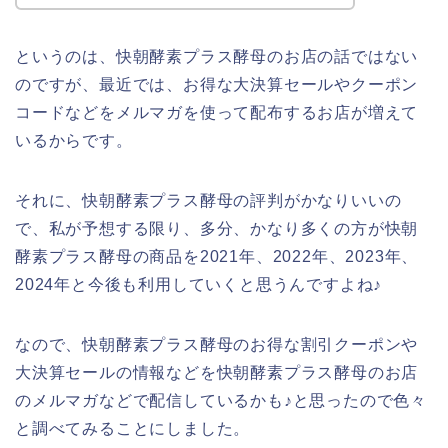
というのは、快朝酵素プラス酵母のお店の話ではない
のですが、最近では、お得な大決算セールやクーポン
コードなどをメルマガを使って配布するお店が増えて
いるからです。
それに、快朝酵素プラス酵母の評判がかなりいいの
で、私が予想する限り、多分、かなり多くの方が快朝
酵素プラス酵母の商品を2021年、2022年、2023年、
2024年と今後も利用していくと思うんですよね♪
なので、快朝酵素プラス酵母のお得な割引クーポンや
大決算セールの情報などを快朝酵素プラス酵母のお店
のメルマガなどで配信しているかも♪と思ったので色々
と調べてみることにしました。