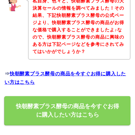
私自身、色々と、快朝酵素プラス酵母の大
決算セールの情報を調べてみました！その
結果、下記快朝酵素プラス酵母の公式ペー
ジより、快朝酵素プラス酵母の商品がお得
な価格で購入することができましたよ♪な
ので、快朝酵素プラス酵母の商品に興味の
ある方は下記ページなどを参考にされてみ
てはいかがでしょうか？
⇒
快朝酵素プラス酵母の商品を今すぐお得に購入した
い方はこちら
快朝酵素プラス酵母の商品を今すぐお得
に購入したい方はこちら