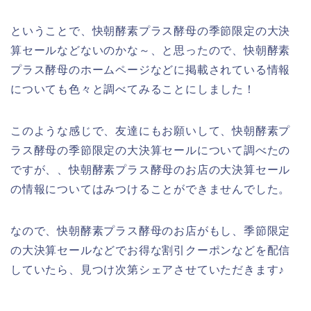
ということで、快朝酵素プラス酵母の季節限定の大決
算セールなどないのかな～、と思ったので、快朝酵素
プラス酵母のホームページなどに掲載されている情報
についても色々と調べてみることにしました！
このような感じで、友達にもお願いして、快朝酵素プ
ラス酵母の季節限定の大決算セールについて調べたの
ですが、、快朝酵素プラス酵母のお店の大決算セール
の情報についてはみつけることができませんでした。
なので、快朝酵素プラス酵母のお店がもし、季節限定
の大決算セールなどでお得な割引クーポンなどを配信
していたら、見つけ次第シェアさせていただきます♪