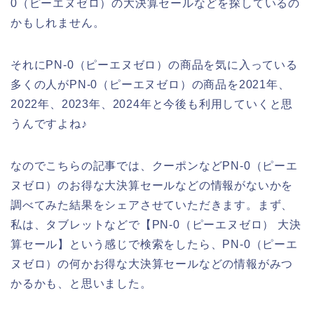
0（ピーエヌゼロ）の大決算セールなどを探しているの
かもしれません。
それにPN-0（ピーエヌゼロ）の商品を気に入っている
多くの人がPN-0（ピーエヌゼロ）の商品を2021年、
2022年、2023年、2024年と今後も利用していくと思
うんですよね♪
なのでこちらの記事では、クーポンなどPN-0（ピーエ
ヌゼロ）のお得な大決算セールなどの情報がないかを
調べてみた結果をシェアさせていただきます。まず、
私は、タブレットなどで【PN-0（ピーエヌゼロ） 大決
算セール】という感じで検索をしたら、PN-0（ピーエ
ヌゼロ）の何かお得な大決算セールなどの情報がみつ
かるかも、と思いました。