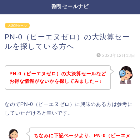
割引セールナビ
大決算セール
PN-0（ピーエヌゼロ）の大決算セー
ルを探している方へ
2020年12月13日
PN-0（ピーエヌゼロ）の大決算セールなど
お得な情報がないかを探してみました～♪
なのでPN-0（ピーエヌゼロ）に興味のある方は参考に
していただけると幸いです。
ちなみに下記ページより、PN-0（ピーエヌ