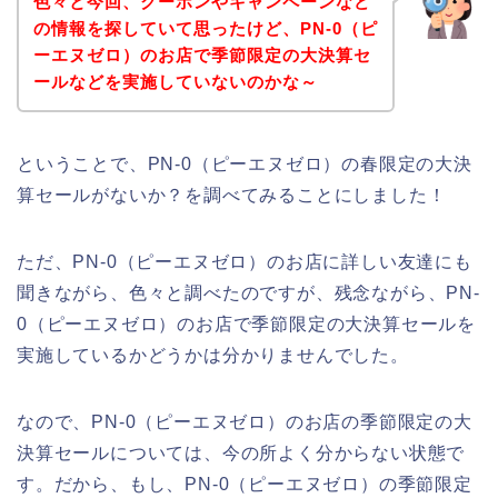
色々と今回、クーポンやキャンペーンなど
の情報を探していて思ったけど、PN-0（ピ
ーエヌゼロ）のお店で季節限定の大決算セ
ールなどを実施していないのかな～
ということで、PN-0（ピーエヌゼロ）の春限定の大決
算セールがないか？を調べてみることにしました！
ただ、PN-0（ピーエヌゼロ）のお店に詳しい友達にも
聞きながら、色々と調べたのですが、残念ながら、PN-
0（ピーエヌゼロ）のお店で季節限定の大決算セールを
実施しているかどうかは分かりませんでした。
なので、PN-0（ピーエヌゼロ）のお店の季節限定の大
決算セールについては、今の所よく分からない状態で
す。だから、もし、PN-0（ピーエヌゼロ）の季節限定