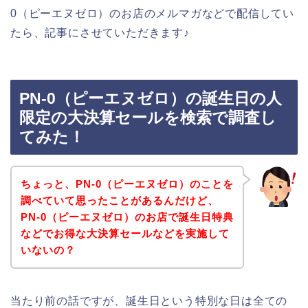
0（ピーエヌゼロ）のお店のメルマガなどで配信してい
たら、記事にさせていただきます♪
PN-0（ピーエヌゼロ）の誕生日の人
限定の大決算セールを検索で調査し
てみた！
ちょっと、PN-0（ピーエヌゼロ）のことを
調べていて思ったことがあるんだけど、
PN-0（ピーエヌゼロ）のお店で誕生日特典
などでお得な大決算セールなどを実施して
いないの？
当たり前の話ですが、誕生日という特別な日は全ての