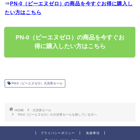
⇒
PN-0（ピーエヌゼロ）の商品を今すぐお得に購入し
たい方はこちら
PN-0（ピーエヌゼロ）の商品を今すぐお
得に購入したい方はこちら
PN-0（ピーエヌゼロ）大決算セール
HOME
大決算セール
PN-0（ピーエヌゼロ）の大決算セールを探している方へ
プライバシーポリシー
免責事項