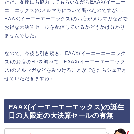
ただ、友達にも協力してもらいながらEAAX(イーエー
エーエックス)のメルマガについて調べたのですが、、
EAAX(イーエーエーエックス)のお店がメルマガなどで
お得な大決算セールを配信しているかどうかは分かり
ませんでした。
なので、今後も引き続き、EAAX(イーエーエーエック
ス)のお店のHPを調べて、EAAX(イーエーエーエック
ス)のメルマガなどをみつけることができたらシェアさ
せていただきますね♪
EAAX(イーエーエーエックス)の誕生
日の人限定の大決算セールの有無