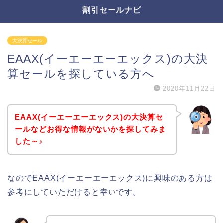
割引セールナビ
大決算セール
EAAX(イーエーエーエックス)の大決
算セールを探している方へ
2020年11月22日
EAAX(イーエーエーエックス)の大決算セ
ールなどお得な情報がないかを探してみま
した～♪
なのでEAAX(イーエーエーエックス)に興味のある方は
参考にしていただけると幸いです。