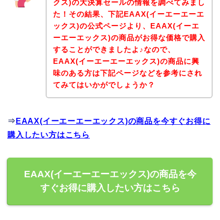
クス)の大決算セールの情報を調べてみまし
た！その結果、下記EAAX(イーエーエーエ
ックス)の公式ページより、EAAX(イーエ
ーエーエックス)の商品がお得な価格で購入
することができましたよ♪なので、
EAAX(イーエーエーエックス)の商品に興
味のある方は下記ページなどを参考にされ
てみてはいかがでしょうか？
⇒
EAAX(イーエーエーエックス)の商品を今すぐお得に
購入したい方はこちら
EAAX(イーエーエーエックス)の商品を今
すぐお得に購入したい方はこちら