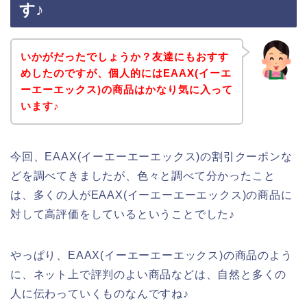
す♪
いかがだったでしょうか？友達にもおすす
めしたのですが、個人的にはEAAX(イーエ
ーエーエックス)の商品はかなり気に入って
います♪
今回、EAAX(イーエーエーエックス)の割引クーポンな
どを調べてきましたが、色々と調べて分かったこと
は、多くの人がEAAX(イーエーエーエックス)の商品に
対して高評価をしているということでした♪
やっぱり、EAAX(イーエーエーエックス)の商品のよう
に、ネット上で評判のよい商品などは、自然と多くの
人に伝わっていくものなんですね♪