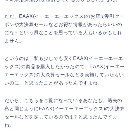
ただ、EAAX(イーエーエーエックス)のお店で割引クー
ポンや大決算セールなどお得な情報があったらいいの
にな～という風なことを思っている人もいるかもしれ
ません。
というのは、私も少しでも安くEAAX(イーエーエーエ
ックス)の商品を購入したかったので、EAAX(イーエー
エーエックス)の大決算セールなどを実施していたらい
いのに、と思ったことがあったんですよね。
だから、こちらをご覧になっているあなたも、過去の
私と同じようにEAAX(イーエーエーエックス)の大決算
セールなどを探しているのでは？と思ったんですよ
ね。