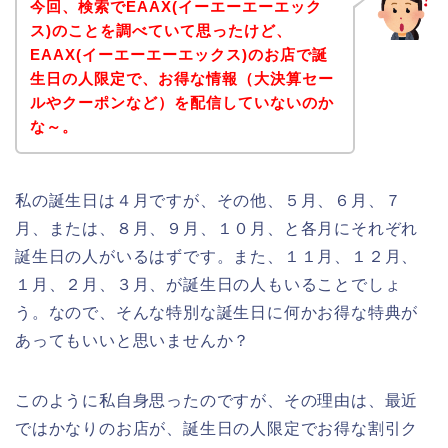
今回、検索でEAAX(イーエーエーエック
ス)のことを調べていて思ったけど、
EAAX(イーエーエーエックス)のお店で誕
生日の人限定で、お得な情報（大決算セー
ルやクーポンなど）を配信していないのか
な～。
私の誕生日は４月ですが、その他、５月、６月、７
月、または、８月、９月、１０月、と各月にそれぞれ
誕生日の人がいるはずです。また、１１月、１２月、
１月、２月、３月、が誕生日の人もいることでしょ
う。なので、そんな特別な誕生日に何かお得な特典が
あってもいいと思いませんか？
このように私自身思ったのですが、その理由は、最近
ではかなりのお店が、誕生日の人限定でお得な割引ク