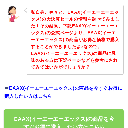
私自身、色々と、EAAX(イーエーエーエッ
クス)の大決算セールの情報を調べてみまし
た！その結果、下記EAAX(イーエーエーエ
ックス)の公式ページより、EAAX(イーエ
ーエーエックス)の商品がお得な価格で購入
することができましたよ♪なので、
EAAX(イーエーエーエックス)の商品に興
味のある方は下記ページなどを参考にされ
てみてはいかがでしょうか？
⇒
EAAX(イーエーエーエックス)の商品を今すぐお得に
購入したい方はこちら
EAAX(イーエーエーエックス)の商品を今
すぐお得に購入したい方はこちら