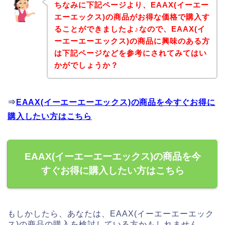
ちなみに下記ページより、EAAX(イーエー
エーエックス)の商品がお得な価格で購入す
ることができましたよ♪なので、EAAX(イ
ーエーエーエックス)の商品に興味のある方
は下記ページなどを参考にされてみてはい
かがでしょうか？
⇒
EAAX(イーエーエーエックス)の商品を今すぐお得に
購入したい方はこちら
EAAX(イーエーエーエックス)の商品を今
すぐお得に購入したい方はこちら
もしかしたら、あなたは、EAAX(イーエーエーエック
ス)の商品の購入を検討している方かもしれません。