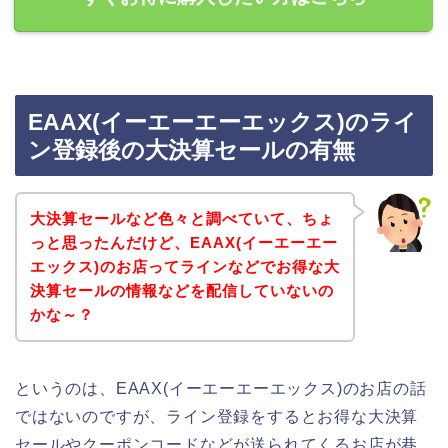
EAAX(イーエーエーエックス)のライ
ン登録後の大決算セールの有無
大決算セールなど色々と調べていて、ちょ
っと思ったんだけど、EAAX(イーエーエー
エックス)のお店ってラインなどでお得な大
決算セールの情報などを配信していないの
かな～？
というのは、EAAX(イーエーエーエックス)のお店の話
ではないのですが、ライン登録をするとお得な大決算
セールやクーポンコードなどが送られてくるお店が巷