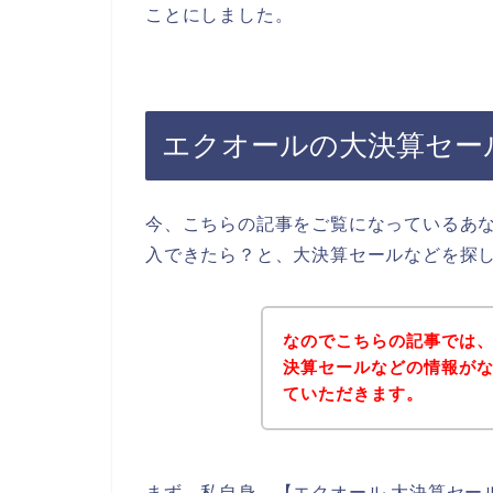
ことにしました。
エクオールの大決算セー
今、こちらの記事をご覧になっているあ
入できたら？と、大決算セールなどを探
なのでこちらの記事では
決算セールなどの情報が
ていただきます。
まず、私自身、【エクオール 大決算セー