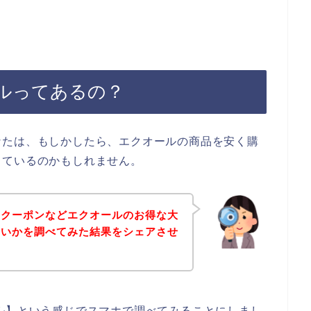
ルってあるの？
なたは、もしかしたら、エクオールの商品を安く購
しているのかもしれません。
、クーポンなどエクオールのお得な大
ないかを調べてみた結果をシェアさせ
ル】という感じでスマホで調べてみることにしまし