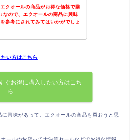
、エクオールの商品がお得な価格で購
♪なので、エクオールの商品に興味
どを参考にされてみてはいかがでしょ
したい方はこちら
すぐお得に購入したい方はこち
ら
品に興味があって、エクオールの商品を買おうと思
クオールのお店って大決算セールなどでお得な情報