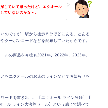
を探していて思ったけど、エクオール
をしていないのかな～。
ないのですが、駅から徒歩５分ほどにある、とある
ルやクーポンコードなどを配布していたからです。
の商品を今後も2021年、2022年、2023年、
♪
などをエクオールのお店のラインなどでお知らせを
ワードを書き出し、【エクオール ライン登録】【
クオール ライン大決算セール】という感じで調べて