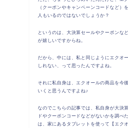
（クーポンやキャンペーンコードなど）
人もいるのではないでしょうか？
というのは、大決算セールやクーポンな
が嬉しいですからね。
だから、中には、私と同じようにエクオ
しれない、って思ったんですよね。
それに私自身は、エクオールの商品を今後も2
いくと思うんですよね♪
なのでこちらの記事では、私自身が大決
ドやクーポンコードなどがないかを調べ
は、家にあるタブレットを使って【エクオ